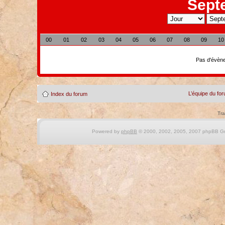
Sept
00
01
02
03
04
05
06
07
08
09
10
Pas d'évène
L’équipe du fo
Index du forum
Tra
Powered by
phpBB
© 2000, 2002, 2005, 2007 phpBB Gro