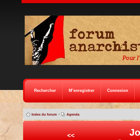
Rechercher
M’enregistrer
Connexion
•
Index du forum
Agenda
Jo
<<