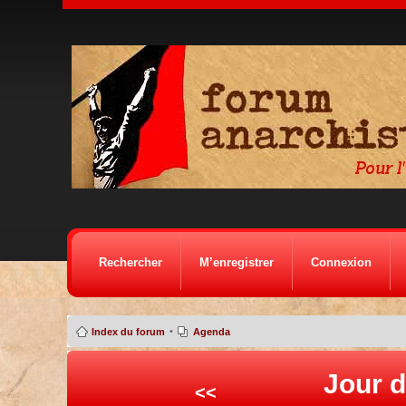
Rechercher
M’enregistrer
Connexion
•
Index du forum
Agenda
Jour d
<<