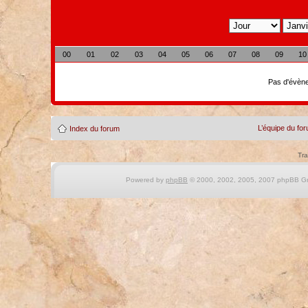
00
01
02
03
04
05
06
07
08
09
10
Pas d'évène
L’équipe du fo
Index du forum
Tra
Powered by
phpBB
© 2000, 2002, 2005, 2007 phpBB Gro