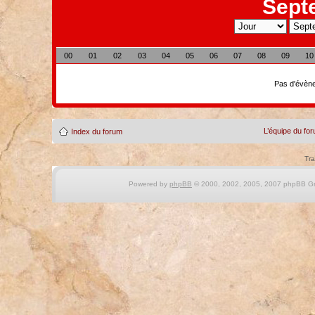
Sept
00
01
02
03
04
05
06
07
08
09
10
Pas d'évène
L’équipe du fo
Index du forum
Tra
Powered by
phpBB
© 2000, 2002, 2005, 2007 phpBB Gro