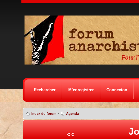
Rechercher
M’enregistrer
Connexion
•
Index du forum
Agenda
Jo
<<