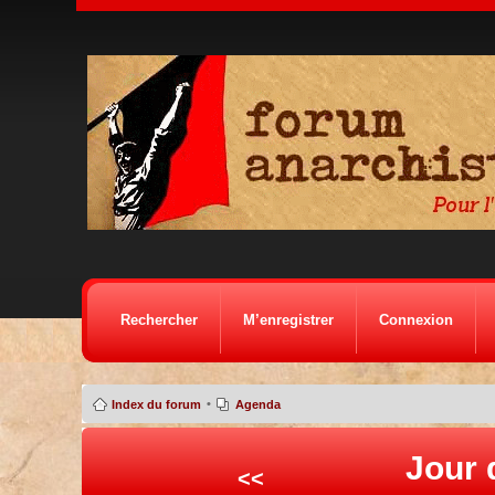
Rechercher
M’enregistrer
Connexion
•
Index du forum
Agenda
Jour 
<<