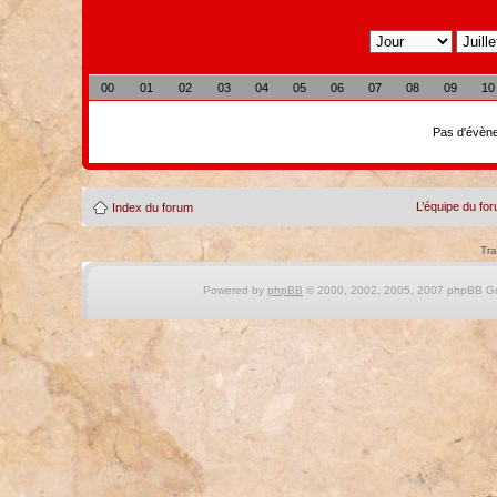
00
01
02
03
04
05
06
07
08
09
10
Pas d'évène
L’équipe du fo
Index du forum
Tra
Powered by
phpBB
© 2000, 2002, 2005, 2007 phpBB Gro