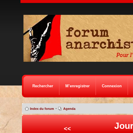
Rechercher
M’enregistrer
Connexion
•
Index du forum
Agenda
Jour
<<