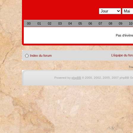
00
01
02
03
04
05
06
07
08
09
10
Pas d'évène
L’équipe du fo
Index du forum
Tra
Powered by
phpBB
© 2000, 2002, 2005, 2007 phpBB Gro