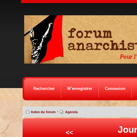
Rechercher
M’enregistrer
Connexion
•
Index du forum
Agenda
Jour
<<