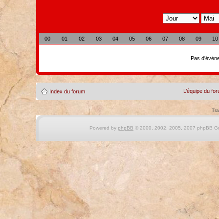
00
01
02
03
04
05
06
07
08
09
10
Pas d'évène
L’équipe du fo
Index du forum
Tra
Powered by
phpBB
© 2000, 2002, 2005, 2007 phpBB Gro