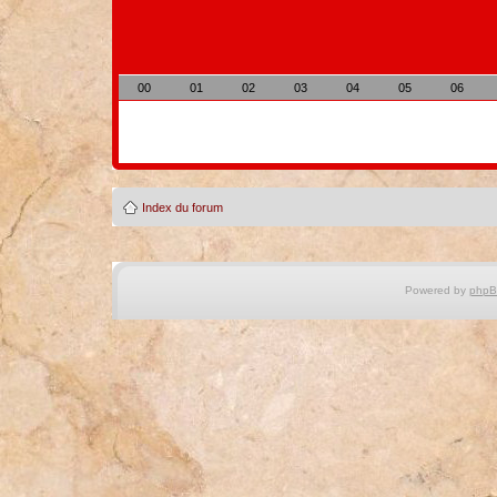
00
01
02
03
04
05
06
Index du forum
Powered by
php