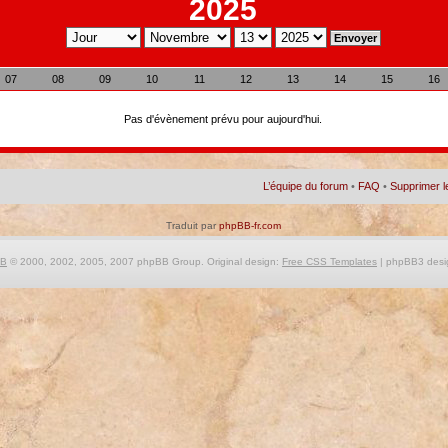
2025
07
08
09
10
11
12
13
14
15
16
Pas d'évènement prévu pour aujourd'hui.
L’équipe du forum
•
FAQ
•
Supprimer l
Traduit par
phpBB-fr.com
BB
© 2000, 2002, 2005, 2007 phpBB Group. Original design:
Free CSS Templates
| phpBB3 desi