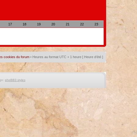
17
18
19
20
21
22
23
es cookies du forum
• Heures au format UTC + 1 heure [ Heure d’été ]
gn:
phpBB3 styles