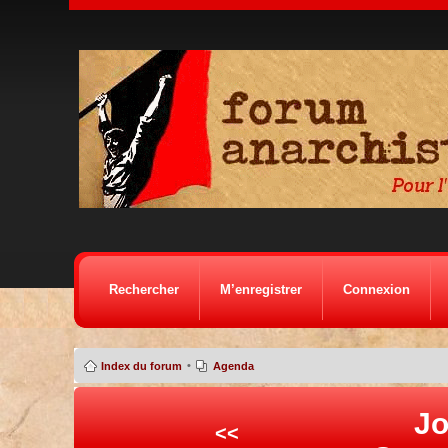
Rechercher
M’enregistrer
Connexion
•
Index du forum
Agenda
Jo
<<