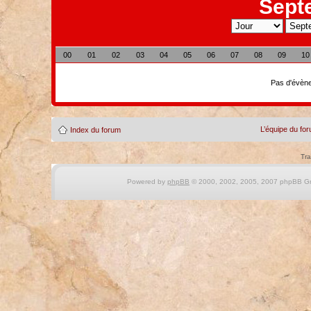
Sept
00
01
02
03
04
05
06
07
08
09
10
Pas d'évène
L’équipe du fo
Index du forum
Tra
Powered by
phpBB
© 2000, 2002, 2005, 2007 phpBB Gro