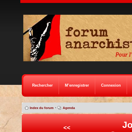
Rechercher
M’enregistrer
Connexion
•
Index du forum
Agenda
Jo
<<