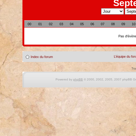
Sept
00
01
02
03
04
05
06
07
08
09
10
Pas d'évène
L’équipe du fo
Index du forum
Tra
Powered by
phpBB
© 2000, 2002, 2005, 2007 phpBB Gro