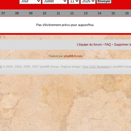
07
08
09
10
11
12
13
14
15
16
Pas d'évènement prévu pour aujourd'hui.
L’équipe du forum
•
FAQ
•
Supprimer l
Traduit par
phpBB-fr.com
BB
© 2000, 2002, 2005, 2007 phpBB Group. Original design:
Free CSS Templates
| phpBB3 desi