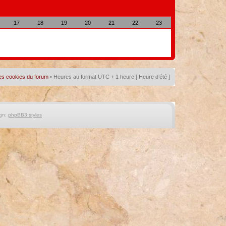
17
18
19
20
21
22
23
es cookies du forum
• Heures au format UTC + 1 heure [ Heure d’été ]
gn:
phpBB3 styles