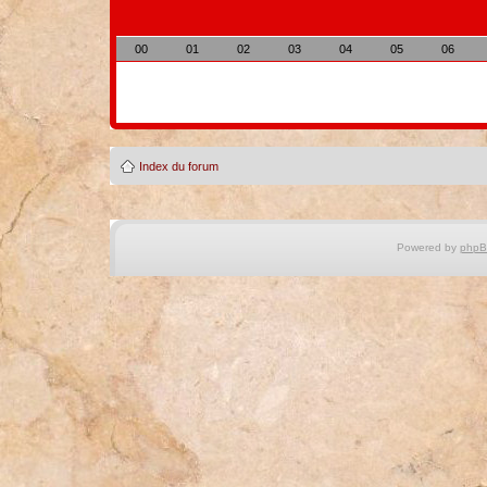
00
01
02
03
04
05
06
Index du forum
Powered by
php