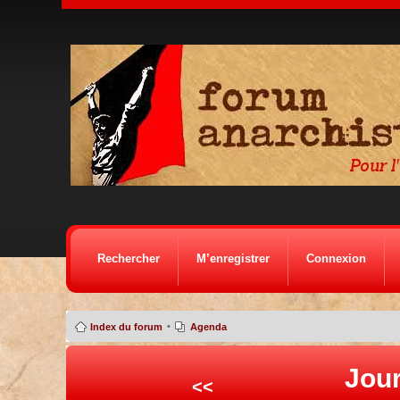
Rechercher
M’enregistrer
Connexion
•
Index du forum
Agenda
Jour
<<