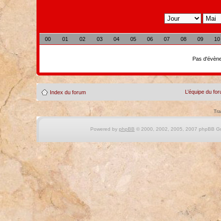
00
01
02
03
04
05
06
07
08
09
10
Pas d'évène
L’équipe du fo
Index du forum
Tra
Powered by
phpBB
© 2000, 2002, 2005, 2007 phpBB Gro