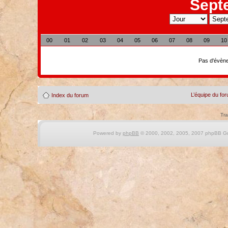
Sept
00
01
02
03
04
05
06
07
08
09
10
Pas d'évène
L’équipe du fo
Index du forum
Tra
Powered by
phpBB
© 2000, 2002, 2005, 2007 phpBB Gro