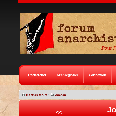
Rechercher
M’enregistrer
Connexion
•
Index du forum
Agenda
Jo
<<