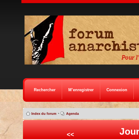
Rechercher
M’enregistrer
Connexion
•
Index du forum
Agenda
Jour
<<