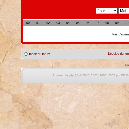
00
01
02
03
04
05
06
07
08
09
10
Pas d'évène
L’équipe du fo
Index du forum
Tra
Powered by
phpBB
© 2000, 2002, 2005, 2007 phpBB Gro