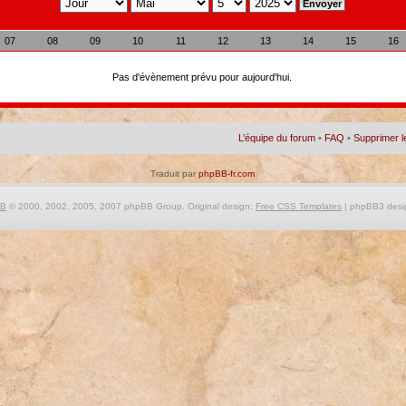
07
08
09
10
11
12
13
14
15
16
Pas d'évènement prévu pour aujourd'hui.
L’équipe du forum
•
FAQ
•
Supprimer l
Traduit par
phpBB-fr.com
BB
© 2000, 2002, 2005, 2007 phpBB Group. Original design:
Free CSS Templates
| phpBB3 desi