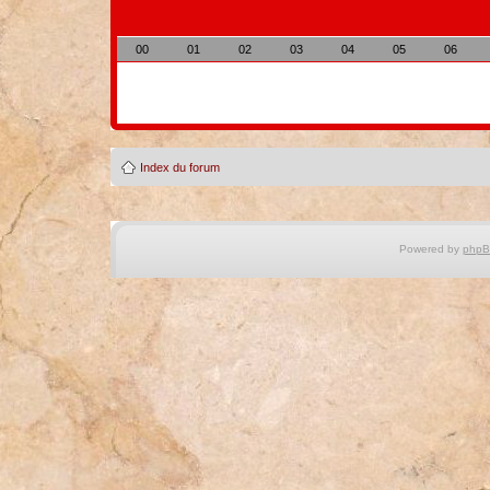
00
01
02
03
04
05
06
Index du forum
Powered by
php