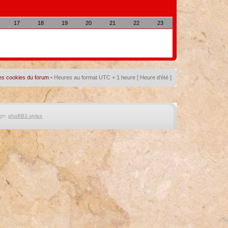
17
18
19
20
21
22
23
es cookies du forum
• Heures au format UTC + 1 heure [ Heure d’été ]
gn:
phpBB3 styles