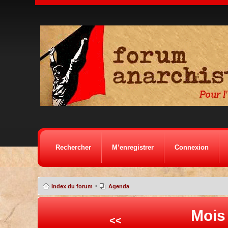
Rechercher
M’enregistrer
Connexion
•
Index du forum
Agenda
Mois
<<