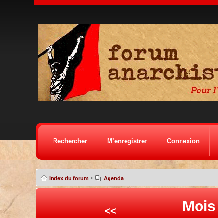
Rechercher
M’enregistrer
Connexion
•
Index du forum
Agenda
Mois
<<