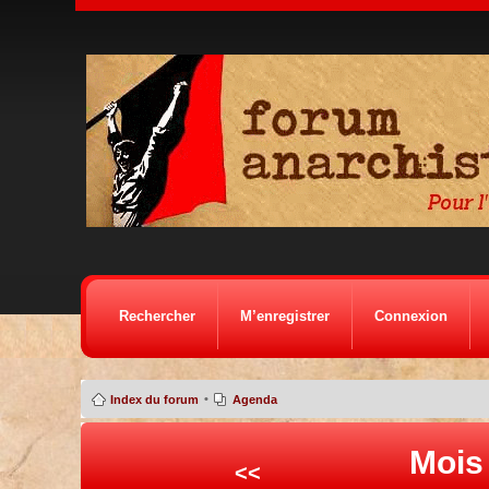
Rechercher
M’enregistrer
Connexion
•
Index du forum
Agenda
Mois
<<