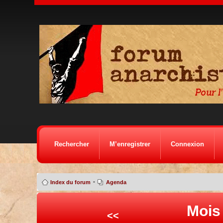
Rechercher
M’enregistrer
Connexion
•
Index du forum
Agenda
Mois
<<