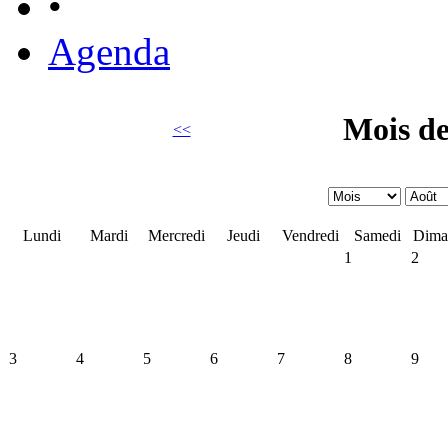
•
Agenda
Mois de
<<
Lundi
Mardi
Mercredi
Jeudi
Vendredi
Samedi
Dima
1
2
3
4
5
6
7
8
9