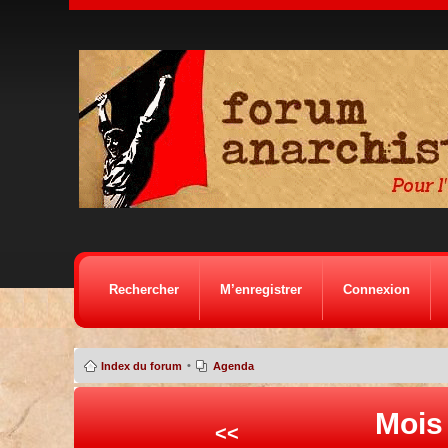
Rechercher
M’enregistrer
Connexion
•
Index du forum
Agenda
Mois
<<