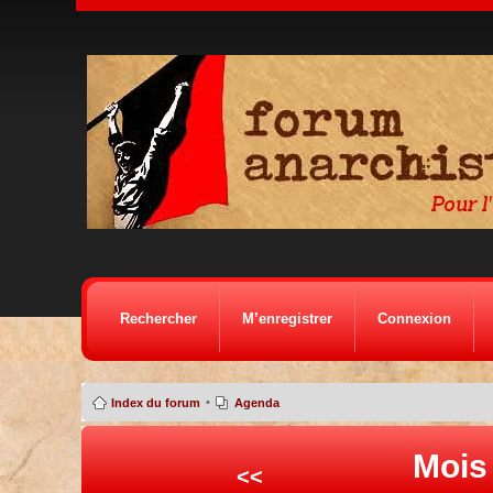
Rechercher
M’enregistrer
Connexion
•
Index du forum
Agenda
Mois
<<