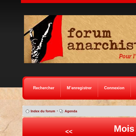
Rechercher
M’enregistrer
Connexion
•
Index du forum
Agenda
Mois
<<