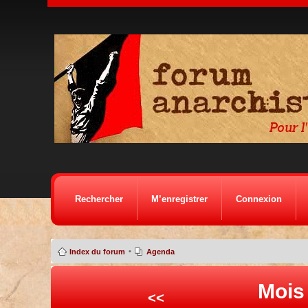
Rechercher
M’enregistrer
Connexion
•
Index du forum
Agenda
Mois
<<