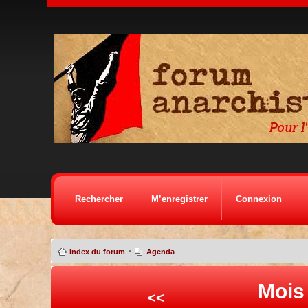
Rechercher
M’enregistrer
Connexion
•
Index du forum
Agenda
Mois
<<