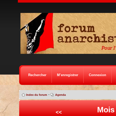
Rechercher
M’enregistrer
Connexion
•
Index du forum
Agenda
Mois
<<