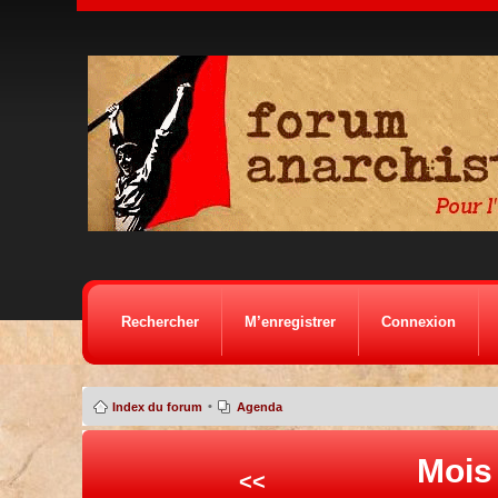
Rechercher
M’enregistrer
Connexion
•
Index du forum
Agenda
Mois
<<