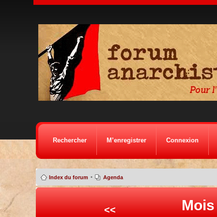
Rechercher
M’enregistrer
Connexion
•
Index du forum
Agenda
Mois
<<