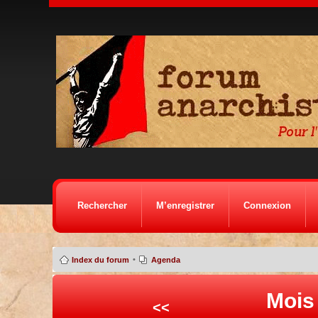
Rechercher
M’enregistrer
Connexion
•
Index du forum
Agenda
Mois
<<