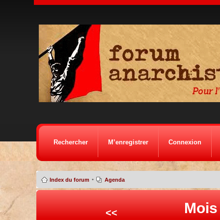
Rechercher
M’enregistrer
Connexion
•
Index du forum
Agenda
Mois
<<