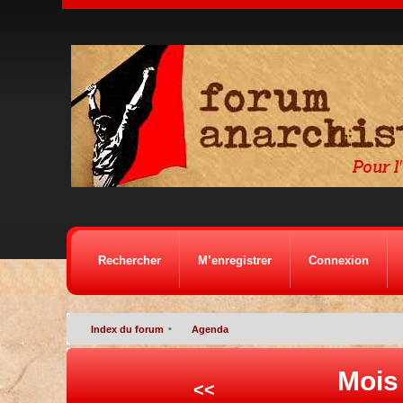
Rechercher
M’enregistrer
Connexion
•
Index du forum
Agenda
Mois
<<