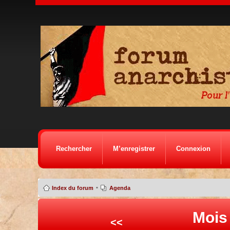
Rechercher
M’enregistrer
Connexion
•
Index du forum
Agenda
Mois
<<