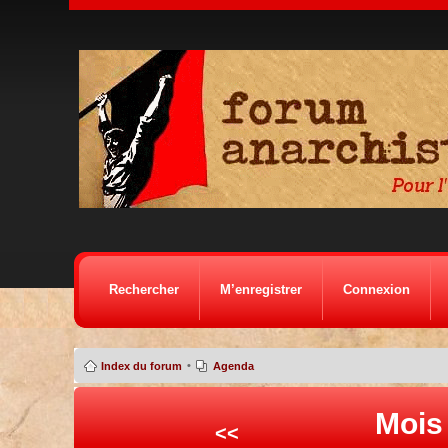
Rechercher
M’enregistrer
Connexion
•
Index du forum
Agenda
Mois
<<