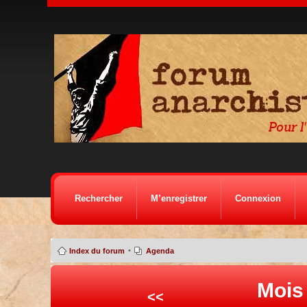
Rechercher
M’enregistrer
Connexion
•
Index du forum
Agenda
Mois
<<