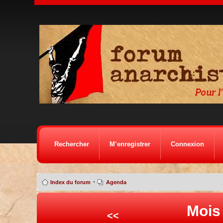
Rechercher
M’enregistrer
Connexion
•
Index du forum
Agenda
Mois
<<