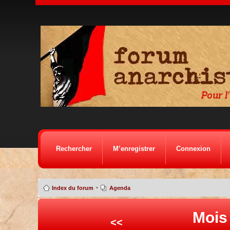
Rechercher
M’enregistrer
Connexion
•
Index du forum
Agenda
Mois
<<