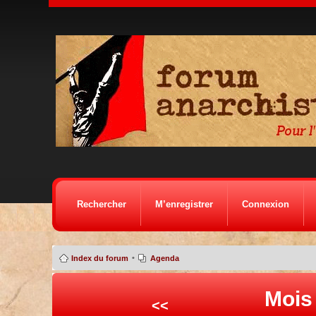
Rechercher
M’enregistrer
Connexion
•
Index du forum
Agenda
Mois
<<