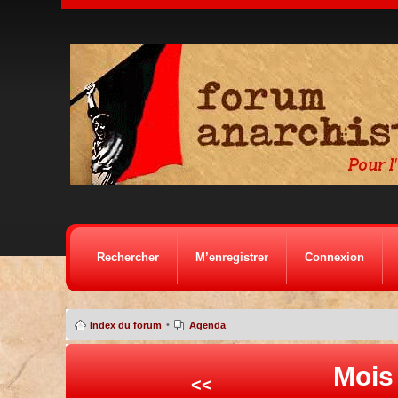
Rechercher
M’enregistrer
Connexion
•
Index du forum
Agenda
Mois
<<