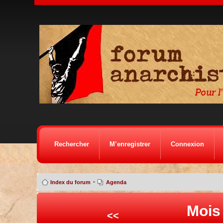
Rechercher
M’enregistrer
Connexion
•
Index du forum
Agenda
Mois
<<