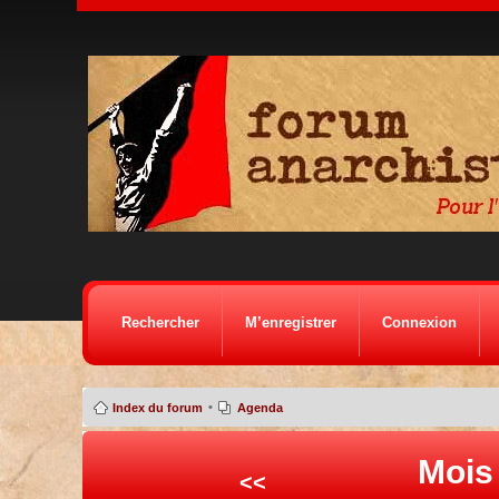
Rechercher
M’enregistrer
Connexion
•
Index du forum
Agenda
Mois
<<