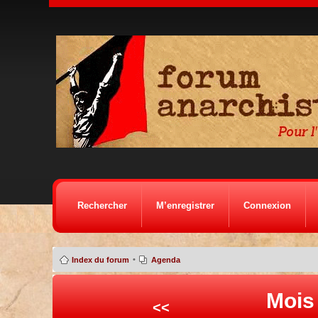
Rechercher
M’enregistrer
Connexion
•
Index du forum
Agenda
Mois
<<