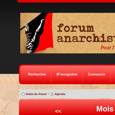
Rechercher
M’enregistrer
Connexion
•
Index du forum
Agenda
Mois
<<