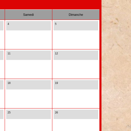
Samedi
Dimanche
4
5
11
12
18
19
25
26